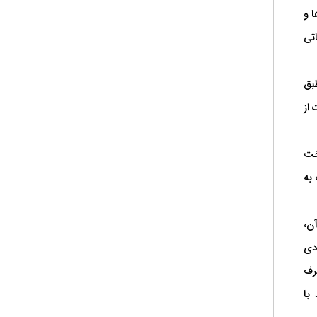
ا و
تی
بق
 از
خت
به
ن،
دی
رف
با