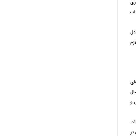
ی دیگری
اب
دل
زم
ای
ال
 و
د.
 در