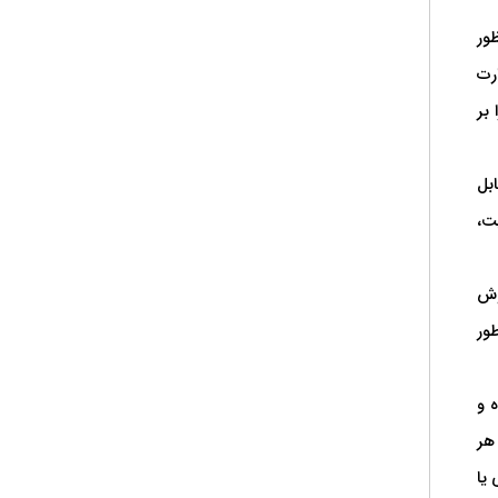
ظور
ارت
بر
بل
ت،
روش
ور
 و
هر
 یا