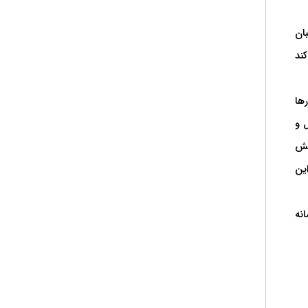
بان
ند
ها
 و
هش
این
نه