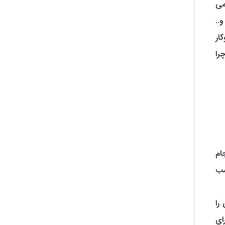
می
..
ار
را
ام
سب
را
ای