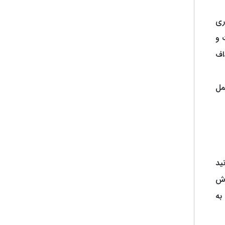
دقیق ضروری
 و
اف
مل
ید
اش
به