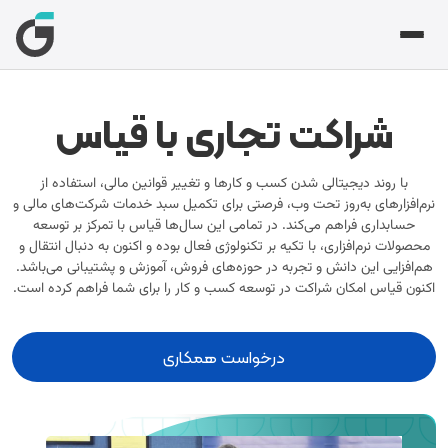
گشت
گشت
گشت
گشت
گشت
گشت
 فروشگاهی و رستورانی
ر حسابداری شرکتی تحت وب
قیاس
ی
تجاری با قیاس
شراکت تجاری با قیاس
رم‌افزار فروشگاهی ابرآ
ر حسابداری شرکتی ابری
دیریت فاکتور و موجودی؛ سریع، ساده و بدون دردسر
 ما
رم‌افزار حسابداری بازرگانی
آموزش
رکای تجاری
با روند دیجیتالی شدن کسب و کارها و تغییر قوانین مالی، استفاده از
دیریت خرید، فروش و انبار با گزارش‌های مالی دقیق
رم‌افزار مدیریت رستوران سفارو
نرم‌افزار‌های به‌روز تحت وب، فرصتی برای تکمیل سبد خدمات شرکت‌های مالی و
ا
رم‌افزار حسابداری ابری بازرگانی
به ما
حسابداری فراهم می‌کند. در تمامی این سال‌ها قیاس با تمرکز بر توسعه
ز سفارش تا پرداخت؛ همه‌چیز یک‌جا و یکپارچه
رم‌افزار حسابداری تولیدی
دیریت خرید، فروش و انبار با گزارش‌های مالی دقیق
محصولات نرم‌­افزاری، با تکیه بر تکنولوژی فعال بوده و اکنون به دنبال انتقال و
نترل مواد اولیه، هزینه‌های تولید و محاسبه بهای
هم­‌افزایی این دانش و تجربه در حوزه­‌های فروش، آموزش و پشتیبانی می‌باشد.
تم حسابداری
ت اجتماعی
مام‌شده
اکنون قیاس امکان شراکت در توسعه کسب و کار را برای شما فراهم کرده است.
رم‌افزار حسابداری ابری تولیدی
نترل مواد اولیه، هزینه‌های تولید و محاسبه بهای
انه مودیان
رم‌افزار حسابداری پیمانکاری
مام‌شده
درخواست همکاری
بت قراردادها، صورت‌وضعیت‌ها و مدیریت هزینه پروژه‌ها
ی تمام شده
رم‌افزار حسابداری ابری پیمانکاری
رم‌افزار حسابداری خدماتی
بت قراردادها، صورت‌وضعیت‌ها و مدیریت هزینه پروژه‌ها
یی ثابت
بت درآمد و هزینه خدمات با گزارش‌های شفاف و کاربردی