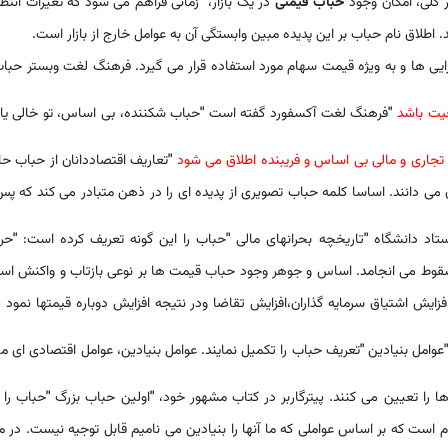
 کلی، امکان وجود
حباب قیمتی
در یک بازار، زمانی فراهم می شود که تغیرات انتظ
اطلاق نام حباب بر این پدیده مبین وابستگی آن به عوامل خارج از بازار است.
رایی ها و به ویژه قیمت سهام مورد استفاده قرار می گیرد. فرهنگ لغت وبستر حباب
عیت باشد
"
فرهنگ لغت آکسفورد گفته است
"
حباب شکننده، بی اساس، تو خالی یا
 تجاری و مالی بی اساس و فریبنده اطلاق می شود
"
تعاریف اقتصاددانان از حباب ح
می دانند. اساسا کلمه حباب تصویری از پدیده ای را در ذهن متبادر می کند که پس
ستاد دانشگاه
"
تاریخچه بحرانهای مالی
"
حباب را این گونه تعریف کرده است:
"
حر
سقوط می انجامد. اساس و جوهر وجود حباب قیمت ها بر نوعی بازتاب و واکنش است
یش اشتیاق سرمایه گذاران،افزایش تقاضا ودر نتیجه افزایش دوباره قیمتها نمود پ
عوامل بنیادین
"
تعریف حباب را تکمیل نمایند. عوامل بنیادین، عوامل اقتصادی ای ما
 را تعیین می کنند. پیترگاربر در کتاب مشهور خود،
"
اولین حباب بزرگ
"
حباب را 
ت که بر اساس عواملی که ما آنها را بنیادین می نامیم قابل توجیه نیست. در م