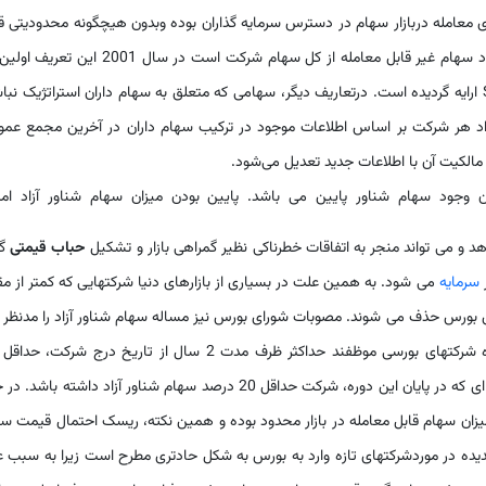
 معامله دربازار سهام در دسترس سرمایه گذاران بوده وبدون هیچگونه محدودیتی ق
معامله باشد .میزان سهام شناورآزاد، باقیمانده کسر تعداد سهام غیر قابل معامله از کل سهام شرکت است در سال 001
توسط Salomon Smith Barney Global Equity Index ارایه گردیده است. درتعاریف دیگر، سهامی که متعلق به سهام داران استراتژیک ن
اد هر شرکت بر اساس اطلاعات موجود در ترکیب سهام داران در آخرین مجمع عمو
مالکیت آن با اطلاعات جدید تعدیل می‌شود.
ن وجود سهام شناور پایین می باشد. پایین بودن میزان سهام شناور آزاد امک
 و می تواند منجر به اتفاقات خطرناکی نظیر گمراهی بازار و تشکیل
حباب قیمتی
گر
ر
سرمایه
می شود. به همین علت در بسیاری از بازارهای دنیا شرکتهایی که کمتر از مق
 بورس حذف می شوند. مصوبات شورای بورس نیز مساله سهام شناور آزاد را مدنظر ق
درصد سهام خود را به شکل گسترده عرضه کنند، به گونه ای که در پایان این دوره، شرکت حداقل 20 درصد سهام شناور آزاد داشته با
میزان سهام قابل معامله در بازار محدود بوده و همین نکته، ریسک احتمال قیمت س
پدیده در موردشرکتهای تازه وارد به بورس به شکل حادتری مطرح است زیرا به سبب 