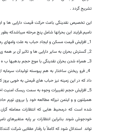
تشریح گردد .
این تخصیص نقدینگی باعث حرکت قیمت دارایی ها و ا
نامیم.فرایند این بحرانها شامل پنج مرحله میباشدکه بطور خ
1_ افزایش قیمت مسکن و ایجاد حباب به علت وامهای رهنی و افزایش بانکهای تخصصی در بخش مسکن
2_ گسترش بحران به سایر دارایی ها و تاثیر آن بر همه ی بانکها نه فقط بانکهای تخصصی مسکن رهنی
3_ همراه شدن بحران نقدینگی با موج حجم بدهیها ب ه اکثر بانکهای تاثیر گذار
4_ فرو ریختن ساختار به هم پیوسته تولیدات سرمایه
داد که در این زمینه نیز حباب های قیمتی به خوبی بروز کر
5_ افزایش حجم تغییرات وجوه به سمت ریسک امنیت اختیاری همراه با ناامنی و مرگ سیستم بانکداری سرمایه ای در آمریکا.
همیلتون و و ایتمن نیزکه مطالعه خود را برروی تورم حا
شده است که درمحیط هایی که انتظارات معامله گران 
خودجوش شوند بنابراین انتظارات بر پایه متغیرهای نا
تواند استدلال شود که کاملاً با رفتار عقلایی شرکت کنندکا