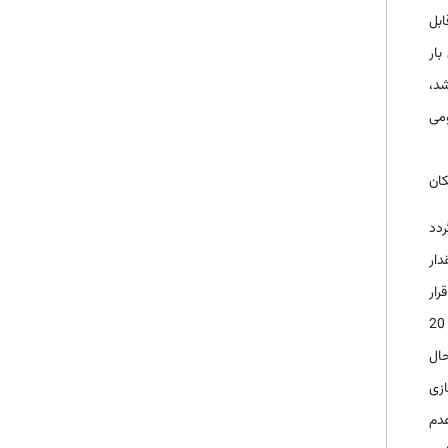
ابل
2 این تعریف اولین بار
باشد،
می
ان
دد
دار
رار
داده است به طوری که مطابق الزامات، سهامداران عمده شرکتهای بورسی موظفند حداکثر ظرف مدت 2 سال از تاریخ درج شرکت، حداقل 20
شد. در حال
ازی
عدم