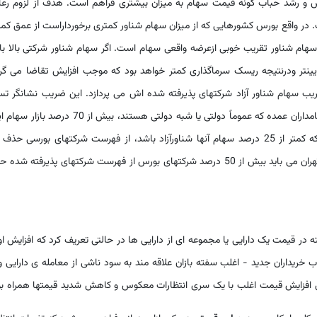
 و رشد حباب گونه قیمت سهام به میزان بیشتری فراهم است. هدف از لزوم رعا
ست. در واقع بورس کشورهایی که از میزان سهام شناور کمتری برخورداراست از عمق کم
 سهام شناور تقریب خوبی ازعرضه واقعی سهام است. اگر سهام شناور شرکتی بالا ب
پایینتر ودرنتیجه ریسک سرماگذاری کمتر خواهد بود که موجب افزایش تقاضا می گر
یب سهام شناور آزاد شرکتهای پذیرفته شده اش می پردازد. این ضریب نشانگر تس
سهامداران استراتژیک براین بازار است. به عبارت دیگر سهامداران عمده که عموماً دولتی یا شبه دولتی هستند، بیش از 70 د
رادر اختیار دارند. دربسیاری از بورسهای دنیا شرکتهایی که کمتر از 25 درصد سهام آنها شناورآزاد باشد، از فهرست شرکتهای بورسی 
شوند. در صورت اعمال این معیار در بورس اوراق بهادار تهران می باید بیش از 50 درصد شرکتهای بورس از فهرست شرکتهای پذیرفته 
در قیمت یک دارایی یا مجموعه ای از دارایی ها در حالتی تعریف کرد که افزایش او
 خریداران جدید - اغلب سفته بازان علاقه مند به سود ناشی از معامله ی دارایی و
ن افزایش قیمت اغلب با یک سری انتظارات معکوس و کاهش شدید قیمتها همراه ب