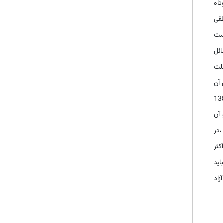
تاه
طقی
دست
ائل
علت
 آن
از کارشناسان اقتصادی معتقدند حبابهای قیمتی عامل اصلی سقوط بورس در سال 1383
 آن
،در
کثر
اید
زاد