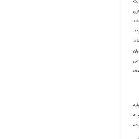
یت
تری
اشد
دد.
لط
رصد بازار سهام ایران
حذف می
شده حذف
لیه
 نه
وده