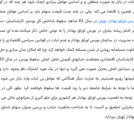
انات در بازار به صورت منطقی و بر اساس عوامل بنیادی ایجاد شود هر چند که در کو
هم همین را اقتضا می کند ،ولی در بلند مدت قیمت سهام باید بر اساس عوامل من
رس اوراق بهادار تهران
در سال 83 شاهد سقوط شاخص کل بودیم .کارشناسان ،
ر کدام ریشه بحران در بورس اوراق بهادار را به نوعی خاص ذکر میکنند.عده ای مس
مدیریت در سازمان بورس اوراق بهادار و عدم ثبات در قوانین سیاسی_اقتصادی را 
تفاوت مسلماًبه روشن تر شدن مسئله کمک خواهد کرد چرا که امکان مدل سازی و حل
را با ابزارهای متفاوت فراهم می کند. به هر حال برخی 
سردلیل اصلی بحران صورت نمی گیرد و تنها در یک مورد اشتراک نظر وجود دارد و
 قیمتها روبرو هستیم .به عبارت دیگر هنگامی که عوامل بی ثبات وارد بازار می شود 
ا توجه به شرایط جامعه دیر یا زود قیمت ها سقوط خواهند کرد .بطور کلی در ا
وجه به اهمیت بورس اوراق بهادار هر کشوری برای جلو گیری از بحرانهای مالی می ب
نابراین تحقیق بر آنست تا به شناخت ماهیت حباب و بررسی میزان سهام شناور آ
دار تهران بپردازد.