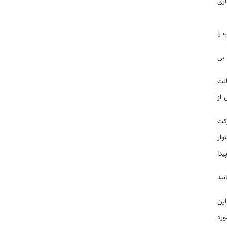
اری
 را
 بی
الت
 از
کت
وار
یدا
نند
این
ورد