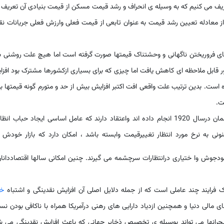
ف می کنیم که به وسیله ی انحراف و رشد قیمت مسکن از قیمت بنیادی آن تعریف
معادله تعیین رشد قیمت به عنوان تابعی از قیمت فعلی وارزش فعلی جریانات نق
ی فروریختن ناگهانی و وحشتناک قیمتها صورت گرفته است اما هیچ علت روشنی ب
ل اکتبر 1987 بازار آمریکا به طور قابل ملاحظه ای کاهش یافت اما چیزی که برای بسیاری ازکشورها مشترک بود اف
ه است. بدین ترتیب علت واقعی افت اکتبر افزایش بیش از حد و متورم گونه قیمتها ب
ت.
فلود وگاربرمطالعه خود را برروی تورم حاد 4 در کشور آلمان درسال 1920 انجام داده اند واعتقاد دارند که عامل اساسی ایجاد حباب ا
 به نرخ مورد انتظار تغییرقیمت وابسته باشد ، امکان دارد که بازار خودش 
صرخودجوش وا ختیاری درانتظارات سرچشمه می گیرند. چنین امکانی سالها اقتصاددانان
خز
ای مالی دنیا و همچنین ازدیاد دارایی های رهنی درآمریکا همراه با ناکافی بودن ن
 بحرانها می تواند بوسیله ی تخصیص ذخایر جهانی که باعث افزایش نقدینگی می 