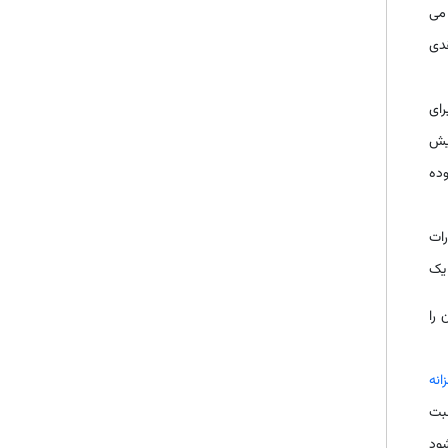
 می
دی
رای
زایش
وده
نظارات
یک
 را
انه
سبت
شود