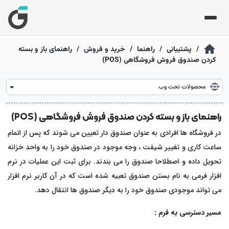
گشت
گشت
گشت
گشت
گشت
گشت
 فروشگاهی و رستورانی
ر حسابداری شرکتی تحت وب
/
پشتیبانی
/
راهنما
/
خرید و فروش
/
راهنمای باز و بسته
قیاس
ی
تجاری با قیاس
کردن صندوق فروش فروشگاهی (POS)
رم‌افزار فروشگاهی ابرآ
ر حسابداری شرکتی ابری
دیریت فاکتور و موجودی؛ سریع، ساده و بدون دردسر
 ما
رم‌افزار حسابداری بازرگانی
آموزش
رکای تجاری
محصولات تحت وب
دیریت خرید، فروش و انبار با گزارش‌های مالی دقیق
رم‌افزار مدیریت رستوران سفارو
ا
رم‌افزار حسابداری ابری بازرگانی
به ما
راهنمای باز و بسته کردن صندوق فروش فروشگاهی (POS)
ز سفارش تا پرداخت؛ همه‌چیز یک‌جا و یکپارچه
رم‌افزار حسابداری تولیدی
دیریت خرید، فروش و انبار با گزارش‌های مالی دقیق
در فروشگاه ها افرادی به عنوان صندوق دار تعیین می شوند که پس از اتمام
نترل مواد اولیه، هزینه‌های تولید و محاسبه بهای
تم حسابداری
ت اجتماعی
مام‌شده
ساعت کاری و تغییر شیفت ، وجه موجود در صندوق خود را به واحد خزانه
رم‌افزار حسابداری ابری تولیدی
تحویل داده و اصطلاحا صندوق را می بندند. برای ثبت این عملیات در نرم
نترل مواد اولیه، هزینه‌های تولید و محاسبه بهای
انه مودیان
رم‌افزار حسابداری پیمانکاری
مام‌شده
افزار فرمی به نام بستن صندوق تعبیه شده است که در آن کاربر نرم افزار
بت قراردادها، صورت‌وضعیت‌ها و مدیریت هزینه پروژه‌ها
می تواند موجودی صندوق خود را به دیگر صندوق ها انتقال دهد.
ی تمام شده
رم‌افزار حسابداری ابری پیمانکاری
رم‌افزار حسابداری خدماتی
بت قراردادها، صورت‌وضعیت‌ها و مدیریت هزینه پروژه‌ها
مسیر دسترسی به فرم :
یی ثابت
بت درآمد و هزینه خدمات با گزارش‌های شفاف و کاربردی