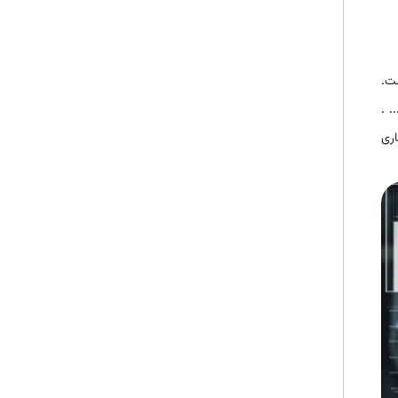
ت.
. .
اری