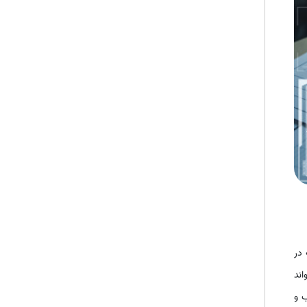
 در
اند
ب و