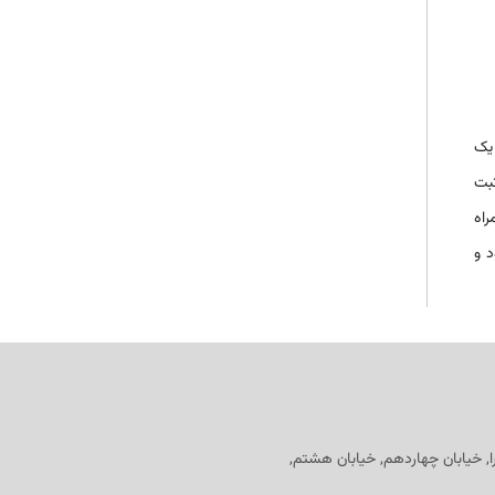
یک
ثبت
راه
د و
را, خیابان چهاردهم, خیابان هشتم,