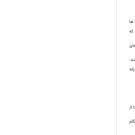
1973 این مسئولیت ها
 که
های
د،
ائه
 از
گام