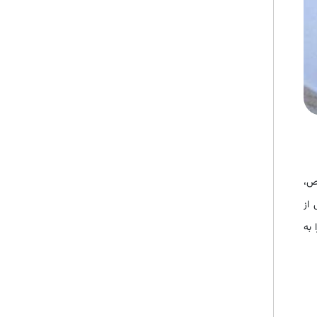
ص،
 از
 به