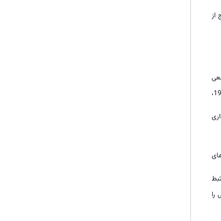
 از
سعی
در راه اندازی اولین استانداردهای حسابداری در دهه 1930 داشت. پس از این تلاش قانون اوراق بهادار 1933 و قانون مبادله اوراق بهادار 1934،
اری
ای
بط
 را