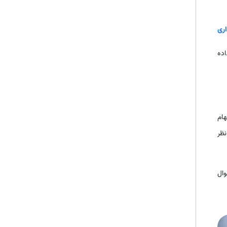
ری
اده
ام
نظر
وال