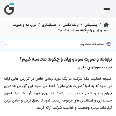
گشت
گشت
گشت
گشت
گشت
گشت
 فروشگاهی و رستورانی
ر حسابداری شرکتی تحت وب
/
پشتیبانی
/
بانک دانش
/
حسابداری
/
ترازنامه و صورت
قیاس
ی
تجاری با قیاس
سود و زیان را چگونه محاسبه کنیم؟
رم‌افزار فروشگاهی ابرآ
ر حسابداری شرکتی ابری
دیریت فاکتور و موجودی؛ سریع، ساده و بدون دردسر
 ما
رم‌افزار حسابداری بازرگانی
آموزش
رکای تجاری
محصولات تحت وب
دیریت خرید، فروش و انبار با گزارش‌های مالی دقیق
رم‌افزار مدیریت رستوران سفارو
ا
رم‌افزار حسابداری ابری بازرگانی
به ما
ترازنامه و صورت سود و زیان را چگونه محاسبه کنیم؟
ز سفارش تا پرداخت؛ همه‌چیز یک‌جا و یکپارچه
رم‌افزار حسابداری تولیدی
دیریت خرید، فروش و انبار با گزارش‌های مالی دقیق
تعریف صورت
های مالی:
نترل مواد اولیه، هزینه‌های تولید و محاسبه بهای
تم حسابداری
ت اجتماعی
مام‌شده
رم‌افزار حسابداری ابری تولیدی
نتیجه فعالیت یک شرکت در یک دوره زمانی خاص در گزارش هایی ارائه
نترل مواد اولیه، هزینه‌های تولید و محاسبه بهای
انه مودیان
می شود که به آن
ها “صورت های مالی” گفته می شود. این گزارش ها دارای
رم‌افزار حسابداری پیمانکاری
مام‌شده
بت قراردادها، صورت‌وضعیت‌ها و مدیریت هزینه پروژه‌ها
چهارچوب و شکل خاصی می باشند که برای تهیه آن ها باید اصول
ی تمام شده
حسابداری و استانداردهای مربوطه رعایت شود تا دقیق ترین و جامع ترین
رم‌افزار حسابداری ابری پیمانکاری
رم‌افزار حسابداری خدماتی
بت قراردادها، صورت‌وضعیت‌ها و مدیریت هزینه پروژه‌ها
گزارشات درباره وضعیت و فعالیت شرکت ارائه گردد.
یی ثابت
بت درآمد و هزینه خدمات با گزارش‌های شفاف و کاربردی