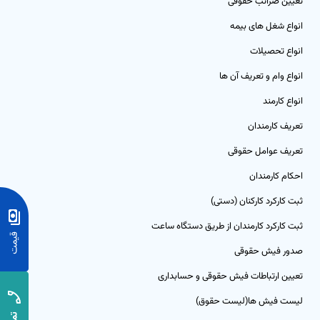
تعیین ضرائب حقوقی
رم‌افزار حسابداری ابری خدماتی
تم تولید
انواع شغل های بیمه
بت درآمد و هزینه خدمات با گزارش‌های شفاف و کاربردی
انواع تحصیلات
ق و دستمزد
انواع وام و تعریف آن ها
تم انبار
انواع کارمند
تعریف کارمندان
ش خدمات
تعریف عوامل حقوقی
د و فروش
احکام کارمندان
ثبت کارکرد کارکنان (دستی)
افت و پرداخت
ثبت کارکرد کارمندان از طریق دستگاه ساعت
صدور فیش حقوقی
تعیین ارتباطات فیش حقوقی و حسابداری
لیست فیش ها(لیست حقوق)