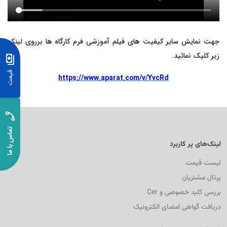
رم‌افزار حسابداری ابری خدماتی
تم تولید
بت درآمد و هزینه خدمات با گزارش‌های شفاف و کاربردی
جهت نمایش سایر کیفیت های فیلم آموزشی فرم کارگاه ها برروی لینک
ق و دستمزد
زیر کلیک نمائید
.
تم انبار
https://www.aparat.com/v/YvcRd
ش خدمات
د و فروش
لینک‌های پر کاربرد
افت و پرداخت
لیست قیمت
پرتال مشتریان
بررسی کلید خصوصی و Cer
دریافت گواهی امضای الکترونیک