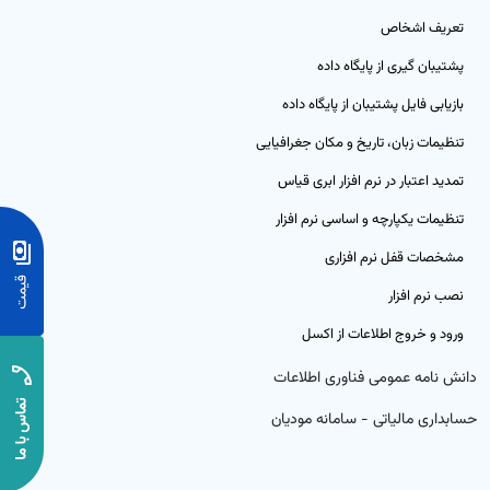
رم‌افزار حسابداری ابری خدماتی
تعریف اشخاص
تم تولید
بت درآمد و هزینه خدمات با گزارش‌های شفاف و کاربردی
پشتیبان گیری از پایگاه داده
ق و دستمزد
بازیابی فایل پشتیبان از پایگاه داده
تنظیمات زبان، تاریخ و مکان جغرافیایی
تم انبار
تمدید اعتبار در نرم افزار ابری قیاس
ش خدمات
تنظیمات یکپارچه و اساسی نرم افزار
مشخصات قفل نرم افزاری
د و فروش
نصب نرم افزار
افت و پرداخت
ورود و خروج اطلاعات از اکسل
دانش نامه عمومی فناوری اطلاعات
حسابداری مالیاتی - سامانه مودیان