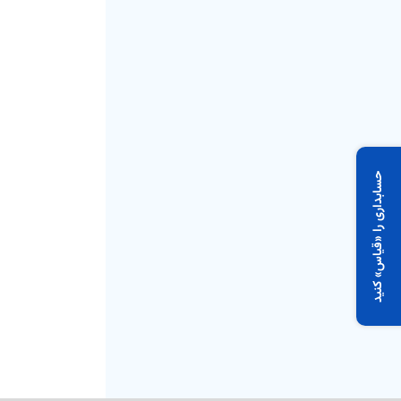
حسابداری را «قیاس» کنید