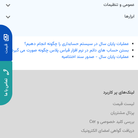
عمومی و تنظیمات
رم‌افزار حسابداری ابری خدماتی
تم تولید
بت درآمد و هزینه خدمات با گزارش‌های شفاف و کاربردی
ابزارها
ق و دستمزد
تم انبار
عملیات پایان سال در سیستم حسابداری را چگونه انجام دهیم؟
بستن حساب های دائم در نرم افزار قیاس پلاس چگونه صورت می گیرد؟
عملیات پایان سال - صدور سند اختتامیه
ش خدمات
د و فروش
افت و پرداخت
لینک‌های پر کاربرد
لیست قیمت
پرتال مشتریان
بررسی کلید خصوصی و Cer
دریافت گواهی امضای الکترونیک