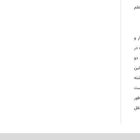
علم
ر و
 در
 دو
لین
شته
است
طور
تقل