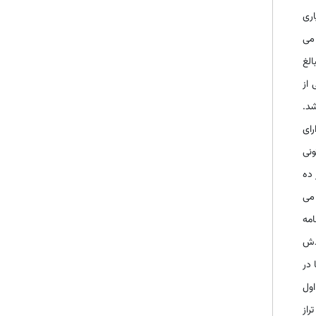
اری
 می
الغ
ی از
شد.
رای
ونی
 ده
می
امه
مایشی 4 ستون برای گردش
 در
اول
راز