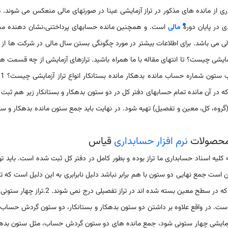
از مانده های مذکور در تراز آزمایشی عینا در صورتهای مالی منعکس می شوند. م
ی در پایان دوره
مالی
است. و همچنین مانده حسابهای پرداختنی،نشان دهنده میز
الی می باشد. برای اطلاعات بیشتر در مورد چگونگی بستن سال مالی در شرکت ها از 
مایشی چیست؟ تا انتهای مقاله با ما همراه باشید. ترازهای آزمایشی از چه قسمت ه
تشکیل ش
 در آن مانده تمام حسابهای دفتر کل در دو ستون بدهکار و بستانکار زیر هم ثبت
ه، کل، معین و تفصیل) تهیه شود. در نهایت باید جمع ستون مانده بدهکار و س
 محصولات
نرم افزار حسابداری
قیاس
کلیه اسناد حسابداری ما تراز بوده و بطور کامل در دفتر کل ثبت شده است. باید ت
ست جمع نهایی دو ستون با هم برابر نباشد دلیل نابرابری به این دلیل است که ت
حساب‌ها سطح تفصیلی نداند به همین دلیل حسابهایی که در سطح معین بسته شده اند در تراز تفصیلی درج نمی شوند. 
است. در واقع علاوه بر داشتن دو ستون بدهکار و بستانکار، دو ستون گردش حساب 
از آزمایشی چهار ستونی شود، جمع مانده های دو ستون گردش حساب، مثل ستون بده