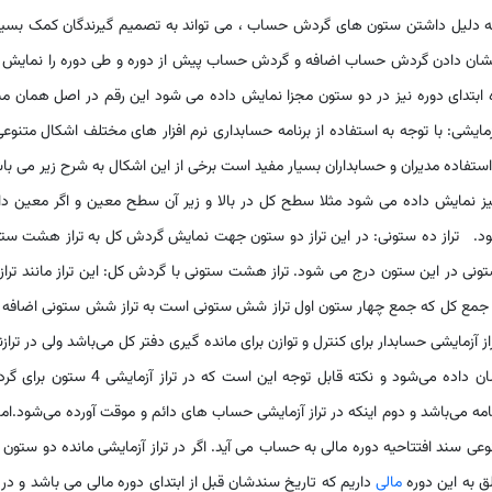
نی به دلیل داشتن ستون های گردش حساب ، می تواند به تصمیم گیرندگان کمک بسی
 برای نشان دادن گردش حساب اضافه و گردش حساب پیش از دوره و طی دوره را نمایش
نده ابتدای دوره نیز در دو ستون مجزا نمایش داده می شود این رقم در اصل همان مب
 می باشد. 5.سایر اشکال تراز آزمایشی: با توجه به استفاده از برنامه حسابداری نرم افزار های مختلف اشکال متنوع
 استفاده مدیران و حسابداران بسیار مفید است برخی از این اشکال به شرح زیر می با
نیز نمایش داده می شود مثلا سطح کل در بالا و زیر آن سطح معین و اگر معین دا
د. تراز ده ستونی: در این تراز دو ستون جهت نمایش گردش کل به تراز هشت ست
در این ستون درج می شود. تراز هشت ستونی با گردش کل: این تراز مانند تراز
 جمع کل که جمع چهار ستون اول تراز شش ستونی است به تراز شش ستونی اضافه 
 آزمایشی حسابدار برای کنترل و توازن برای مانده گیری دفتر کل می‌باشد ولی در ترازن
صورت مالی یک شرکت یا موسسه در یک دوره مالی نشان داده می‌شود و نکته قابل توجه این است که در تراز آز
ه می‌باشد و دوم اینکه در تراز آزمایشی حساب های دائم و موقت آورده می‌شود.اما
عی سند افتتاحیه دوره مالی به حساب می آید. اگر در تراز آزمایشی مانده دو ستون 
 به این دوره
مالی
داریم که تاریخ سندشان قبل از ابتدای دوره مالی می باشد و در ت